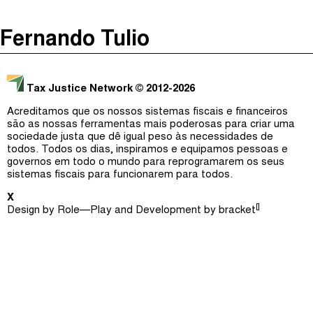
The Taxcast
(
)
Fernando Tulio
Justicia Impositiva
Episódios (0)
Procurar
الجباية ببساطة
Anfitriãs e Convidados (0)
Tax Justice Network
© 2012-2026
É Da Sua Conta
Dicionário
Acreditamos que os nossos sistemas fiscais e financeiros
são as nossas ferramentas mais poderosas para criar uma
Impôts et Justice Sociale
Procurar
sociedade justa que dê igual peso às necessidades de
todos. Todos os dias, inspiramos e equipamos pessoas e
The Corruption Diaries
governos em todo o mundo para reprogramarem os seus
sistemas fiscais para funcionarem para todos.
Unequal India Decoded
X
[]
Design by
Role—Play
and Development by
bracket