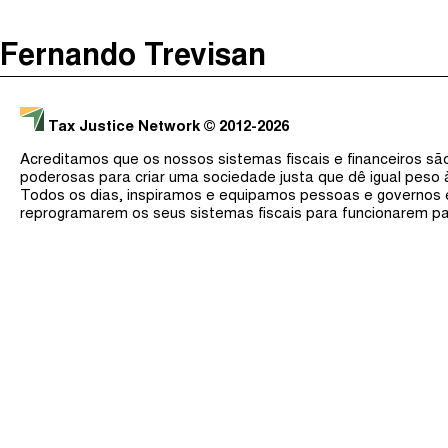
The Taxcast
(
)
Fernando Trevisan
Justicia Impositiva
Procurar
الجباية ببساطة
Tax Justice Network
© 2012-2026
É Da Sua Conta
Acreditamos que os nossos sistemas fiscais e financeiros s
Impôts et Justice Sociale
poderosas para criar uma sociedade justa que dê igual peso
Todos os dias, inspiramos e equipamos pessoas e governos
The Corruption Diaries
reprogramarem os seus sistemas fiscais para funcionarem pa
Unequal India Decoded