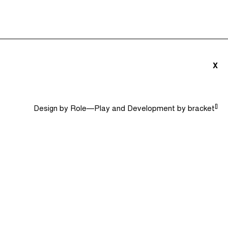
triãs e Convidados (0)
Dicionário
Procurar
X
[]
Design by
Role—Play
and Development by
bracket