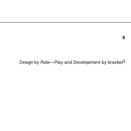
triãs e Convidados (0)
Dicionário
Procurar
X
[]
Design by
Role—Play
and Development by
bracket