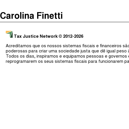
The Taxcast
(
)
Carolina Finetti
Justicia Impositiva
Procurar
الجباية ببساطة
Tax Justice Network
© 2012-2026
É Da Sua Conta
Acreditamos que os nossos sistemas fiscais e financeiros s
Impôts et Justice Sociale
poderosas para criar uma sociedade justa que dê igual peso
Todos os dias, inspiramos e equipamos pessoas e governos
The Corruption Diaries
reprogramarem os seus sistemas fiscais para funcionarem pa
Unequal India Decoded