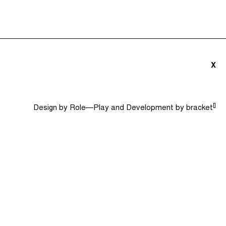
triãs e Convidados (0)
Dicionário
Procurar
X
[]
Design by
Role—Play
and Development by
bracket