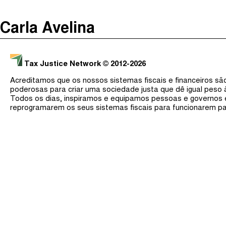
The Taxcast
(
)
Carla Avelina
Justicia Impositiva
Procurar
الجباية ببساطة
Tax Justice Network
© 2012-2026
É Da Sua Conta
Acreditamos que os nossos sistemas fiscais e financeiros s
Impôts et Justice Sociale
poderosas para criar uma sociedade justa que dê igual peso
Todos os dias, inspiramos e equipamos pessoas e governos
The Corruption Diaries
reprogramarem os seus sistemas fiscais para funcionarem pa
Unequal India Decoded