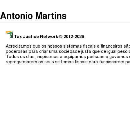
The Taxcast
(
)
Antonio Martins
Justicia Impositiva
Procurar
الجباية ببساطة
Tax Justice Network
© 2012-2026
É Da Sua Conta
Acreditamos que os nossos sistemas fiscais e financeiros s
Impôts et Justice Sociale
poderosas para criar uma sociedade justa que dê igual peso
Todos os dias, inspiramos e equipamos pessoas e governos
The Corruption Diaries
reprogramarem os seus sistemas fiscais para funcionarem pa
Unequal India Decoded