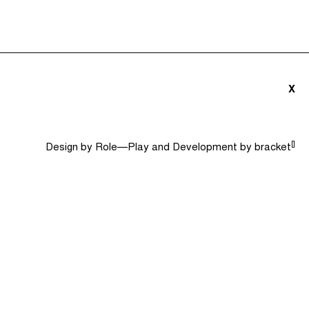
triãs e Convidados (0)
Dicionário
Procurar
X
[]
Design by
Role—Play
and Development by
bracket