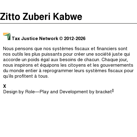
The Taxcast
(
)
Zitto Zuberi Kabwe
Justicia Impositiva
Épisodes (0)
Recherche
الجباية ببساطة
Hôte et Invités (0)
Tax Justice Network
© 2012-2026
É Da Sua Conta
Le Jargon Démystifié
Nous pensons que nos systèmes fiscaux et financiers sont
nos outils les plus puissants pour créer une société juste qui
Impôts et Justice Sociale
Recherche
accorde un poids égal aux besoins de chacun. Chaque jour,
nous inspirons et équipons les citoyens et les gouvernements
The Corruption Diaries
du monde entier à reprogrammer leurs systèmes fiscaux pour
qu’ils profitent à tous.
Unequal India Decoded
X
[]
Design by
Role—Play
and Development by
bracket