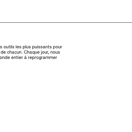
Épisodes (0)
Hôte et Inv
 outils les plus puissants pour
s de chacun. Chaque jour, nous
monde entier à reprogrammer