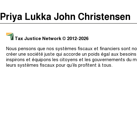
The Taxcast
(
)
Priya Lukka John Christensen
Justicia Impositiva
Recherche
الجباية ببساطة
Tax Justice Network
© 2012-2026
É Da Sua Conta
Nous pensons que nos systèmes fiscaux et financiers sont nos
Impôts et Justice Sociale
créer une société juste qui accorde un poids égal aux besoin
inspirons et équipons les citoyens et les gouvernements du 
The Corruption Diaries
leurs systèmes fiscaux pour qu’ils profitent à tous.
Unequal India Decoded