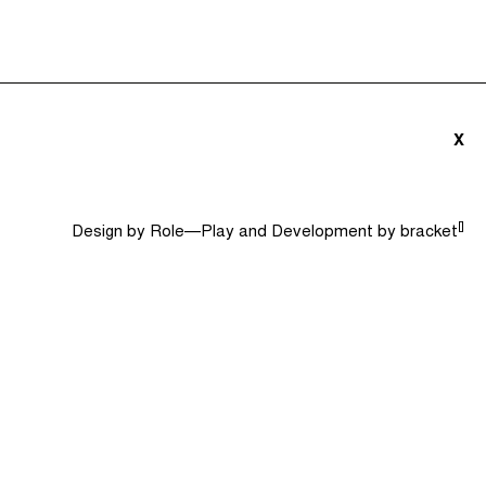
ités (0)
Le Jargon Démystifié
Recherche
X
[]
Design by
Role—Play
and Development by
bracket