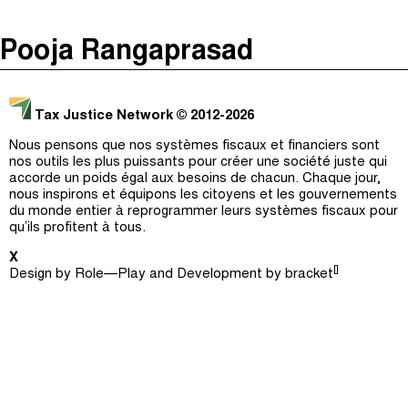
The Taxcast
(
)
Pooja Rangaprasad
Justicia Impositiva
Épisodes (0)
Recherche
الجباية ببساطة
Hôte et Invités (0)
Tax Justice Network
© 2012-2026
É Da Sua Conta
Le Jargon Démystifié
Nous pensons que nos systèmes fiscaux et financiers sont
nos outils les plus puissants pour créer une société juste qui
Impôts et Justice Sociale
Recherche
accorde un poids égal aux besoins de chacun. Chaque jour,
nous inspirons et équipons les citoyens et les gouvernements
The Corruption Diaries
du monde entier à reprogrammer leurs systèmes fiscaux pour
qu’ils profitent à tous.
Unequal India Decoded
X
[]
Design by
Role—Play
and Development by
bracket