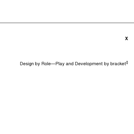
ités (0)
Le Jargon Démystifié
Recherche
X
[]
Design by
Role—Play
and Development by
bracket