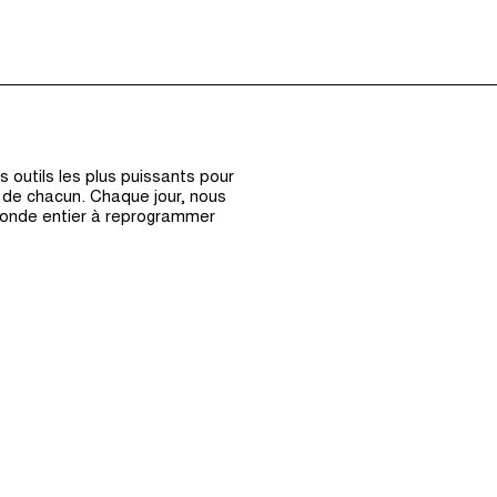
Épisodes (0)
Hôte et Inv
 outils les plus puissants pour
s de chacun. Chaque jour, nous
monde entier à reprogrammer