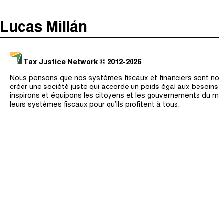
The Taxcast
(
)
Lucas Millán
Justicia Impositiva
Recherche
الجباية ببساطة
Tax Justice Network
© 2012-2026
É Da Sua Conta
Nous pensons que nos systèmes fiscaux et financiers sont nos
Impôts et Justice Sociale
créer une société juste qui accorde un poids égal aux besoin
inspirons et équipons les citoyens et les gouvernements du 
The Corruption Diaries
leurs systèmes fiscaux pour qu’ils profitent à tous.
Unequal India Decoded