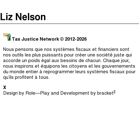
The Taxcast
(
)
Liz Nelson
Justicia Impositiva
Épisodes (0)
Recherche
الجباية ببساطة
Hôte et Invités (0)
Tax Justice Network
© 2012-2026
É Da Sua Conta
Le Jargon Démystifié
Nous pensons que nos systèmes fiscaux et financiers sont
nos outils les plus puissants pour créer une société juste qui
Impôts et Justice Sociale
Recherche
accorde un poids égal aux besoins de chacun. Chaque jour,
nous inspirons et équipons les citoyens et les gouvernements
The Corruption Diaries
du monde entier à reprogrammer leurs systèmes fiscaux pour
qu’ils profitent à tous.
Unequal India Decoded
X
[]
Design by
Role—Play
and Development by
bracket