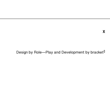
ités (0)
Le Jargon Démystifié
Recherche
X
[]
Design by
Role—Play
and Development by
bracket