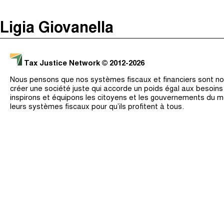
The Taxcast
(
)
Ligia Giovanella
Justicia Impositiva
Recherche
الجباية ببساطة
Tax Justice Network
© 2012-2026
É Da Sua Conta
Nous pensons que nos systèmes fiscaux et financiers sont nos
Impôts et Justice Sociale
créer une société juste qui accorde un poids égal aux besoin
inspirons et équipons les citoyens et les gouvernements du 
The Corruption Diaries
leurs systèmes fiscaux pour qu’ils profitent à tous.
Unequal India Decoded