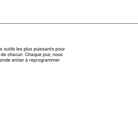
Épisodes (0)
Hôte et Inv
 outils les plus puissants pour
s de chacun. Chaque jour, nous
monde entier à reprogrammer