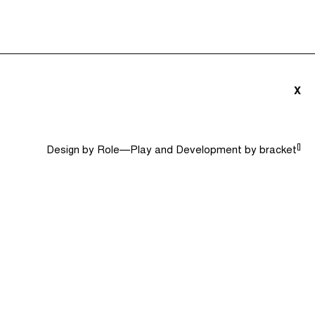
ités (0)
Le Jargon Démystifié
Recherche
X
[]
Design by
Role—Play
and Development by
bracket