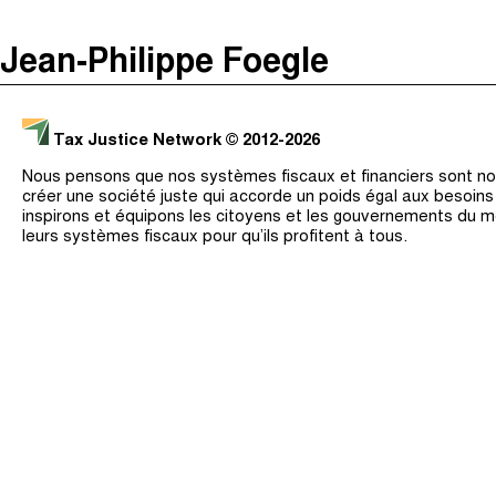
The Taxcast
(
)
Jean-Philippe Foegle
Justicia Impositiva
Recherche
الجباية ببساطة
Tax Justice Network
© 2012-2026
É Da Sua Conta
Nous pensons que nos systèmes fiscaux et financiers sont nos
Impôts et Justice Sociale
créer une société juste qui accorde un poids égal aux besoin
inspirons et équipons les citoyens et les gouvernements du 
The Corruption Diaries
leurs systèmes fiscaux pour qu’ils profitent à tous.
Unequal India Decoded