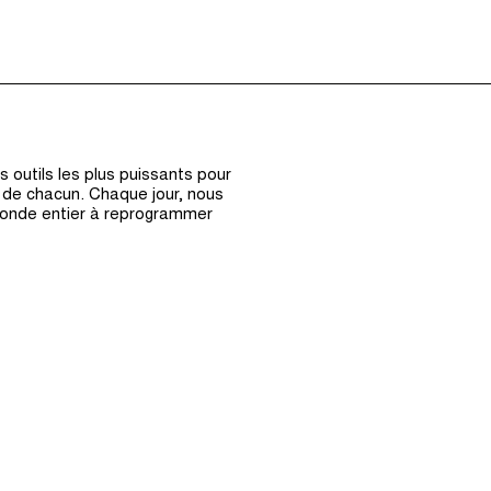
Épisodes (0)
Hôte et Inv
 outils les plus puissants pour
s de chacun. Chaque jour, nous
monde entier à reprogrammer