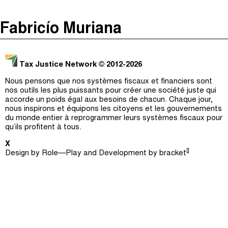
The Taxcast
(
)
Fabricío Muriana
Justicia Impositiva
Épisodes (0)
Recherche
الجباية ببساطة
Hôte et Invités (0)
Tax Justice Network
© 2012-2026
É Da Sua Conta
Le Jargon Démystifié
Nous pensons que nos systèmes fiscaux et financiers sont
nos outils les plus puissants pour créer une société juste qui
Impôts et Justice Sociale
Recherche
accorde un poids égal aux besoins de chacun. Chaque jour,
nous inspirons et équipons les citoyens et les gouvernements
The Corruption Diaries
du monde entier à reprogrammer leurs systèmes fiscaux pour
qu’ils profitent à tous.
Unequal India Decoded
X
[]
Design by
Role—Play
and Development by
bracket