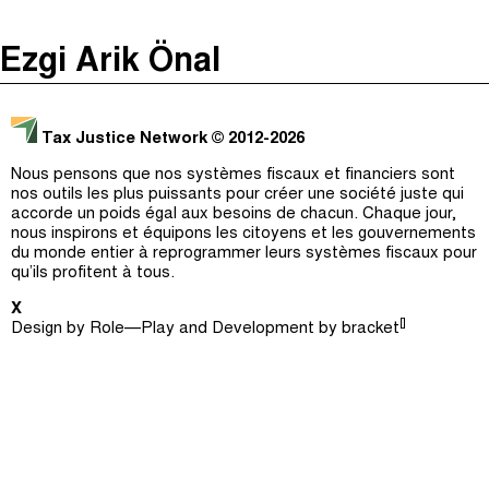
The Taxcast
(
)
Ezgi Arik Önal
Justicia Impositiva
Épisodes (0)
Recherche
الجباية ببساطة
Hôte et Invités (0)
Tax Justice Network
© 2012-2026
É Da Sua Conta
Le Jargon Démystifié
Nous pensons que nos systèmes fiscaux et financiers sont
nos outils les plus puissants pour créer une société juste qui
Impôts et Justice Sociale
Recherche
accorde un poids égal aux besoins de chacun. Chaque jour,
nous inspirons et équipons les citoyens et les gouvernements
The Corruption Diaries
du monde entier à reprogrammer leurs systèmes fiscaux pour
qu’ils profitent à tous.
Unequal India Decoded
X
[]
Design by
Role—Play
and Development by
bracket