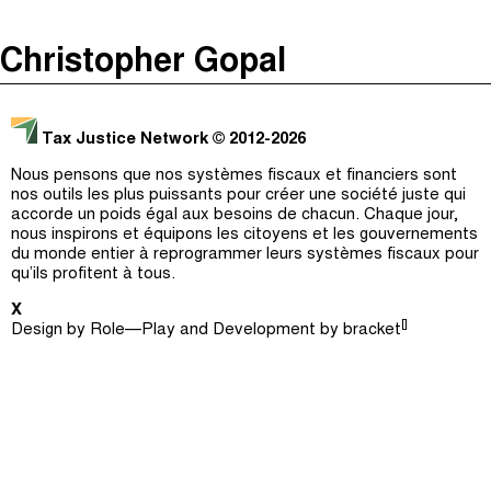
The Taxcast
(
)
Christopher Gopal
Justicia Impositiva
Épisodes (0)
Recherche
الجباية ببساطة
Hôte et Invités (0)
Tax Justice Network
© 2012-2026
É Da Sua Conta
Le Jargon Démystifié
Nous pensons que nos systèmes fiscaux et financiers sont
nos outils les plus puissants pour créer une société juste qui
Impôts et Justice Sociale
Recherche
accorde un poids égal aux besoins de chacun. Chaque jour,
nous inspirons et équipons les citoyens et les gouvernements
The Corruption Diaries
du monde entier à reprogrammer leurs systèmes fiscaux pour
qu’ils profitent à tous.
Unequal India Decoded
X
[]
Design by
Role—Play
and Development by
bracket