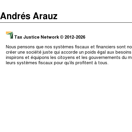
The Taxcast
(
)
Andrés Arauz
Justicia Impositiva
Recherche
الجباية ببساطة
Tax Justice Network
© 2012-2026
É Da Sua Conta
Nous pensons que nos systèmes fiscaux et financiers sont nos
Impôts et Justice Sociale
créer une société juste qui accorde un poids égal aux besoin
inspirons et équipons les citoyens et les gouvernements du 
The Corruption Diaries
leurs systèmes fiscaux pour qu’ils profitent à tous.
Unequal India Decoded