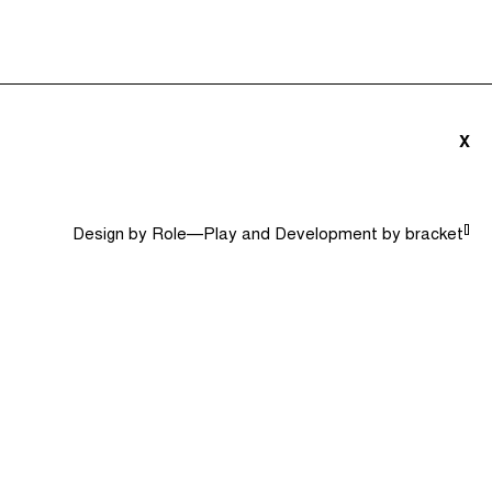
ités (0)
Le Jargon Démystifié
Recherche
X
[]
Design by
Role—Play
and Development by
bracket