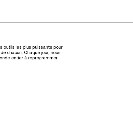
Épisodes (0)
Hôte et Inv
 outils les plus puissants pour
s de chacun. Chaque jour, nous
monde entier à reprogrammer