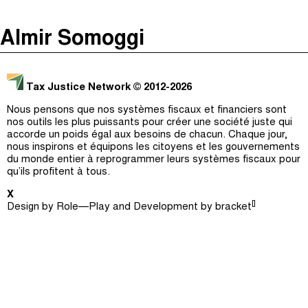
The Taxcast
(
)
Almir Somoggi
Justicia Impositiva
Épisodes (0)
Recherche
الجباية ببساطة
Hôte et Invités (0)
Tax Justice Network
© 2012-2026
É Da Sua Conta
Le Jargon Démystifié
Nous pensons que nos systèmes fiscaux et financiers sont
nos outils les plus puissants pour créer une société juste qui
Impôts et Justice Sociale
Recherche
accorde un poids égal aux besoins de chacun. Chaque jour,
nous inspirons et équipons les citoyens et les gouvernements
The Corruption Diaries
du monde entier à reprogrammer leurs systèmes fiscaux pour
qu’ils profitent à tous.
Unequal India Decoded
X
[]
Design by
Role—Play
and Development by
bracket