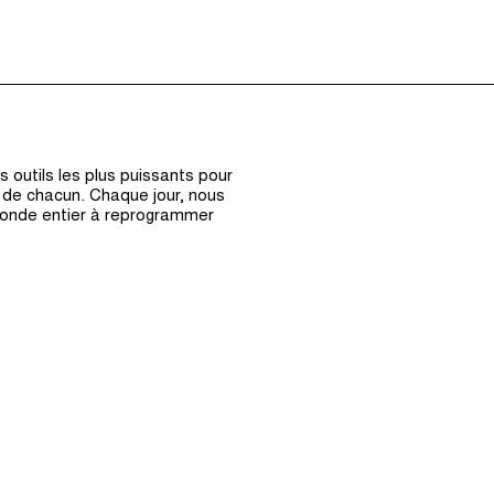
Épisodes (0)
Hôte et Inv
 outils les plus puissants pour
s de chacun. Chaque jour, nous
monde entier à reprogrammer