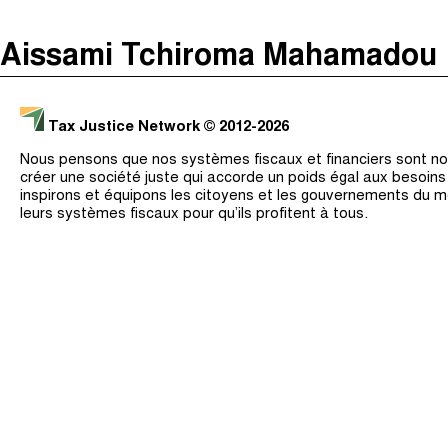
The Taxcast
(
)
Aissami Tchiroma Mahamadou
Justicia Impositiva
Recherche
الجباية ببساطة
Tax Justice Network
© 2012-2026
É Da Sua Conta
Nous pensons que nos systèmes fiscaux et financiers sont nos
Impôts et Justice Sociale
créer une société juste qui accorde un poids égal aux besoin
inspirons et équipons les citoyens et les gouvernements du 
The Corruption Diaries
leurs systèmes fiscaux pour qu’ils profitent à tous.
Unequal India Decoded