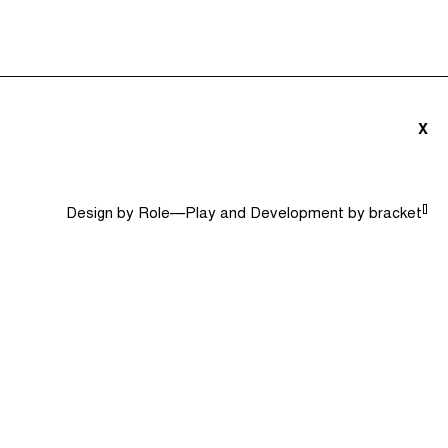
ités (0)
Le Jargon Démystifié
Recherche
X
[]
Design by
Role—Play
and Development by
bracket