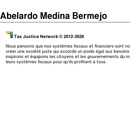
The Taxcast
(
)
Abelardo Medina Bermejo
Justicia Impositiva
Recherche
الجباية ببساطة
Tax Justice Network
© 2012-2026
É Da Sua Conta
Nous pensons que nos systèmes fiscaux et financiers sont nos
Impôts et Justice Sociale
créer une société juste qui accorde un poids égal aux besoin
inspirons et équipons les citoyens et les gouvernements du 
The Corruption Diaries
leurs systèmes fiscaux pour qu’ils profitent à tous.
Unequal India Decoded