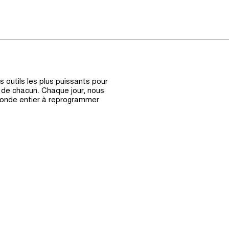
Épisodes (0)
Hôte et Inv
 outils les plus puissants pour
s de chacun. Chaque jour, nous
monde entier à reprogrammer