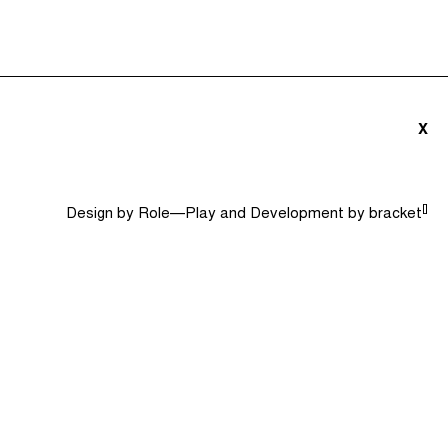
ités (0)
Le Jargon Démystifié
Recherche
X
[]
Design by
Role—Play
and Development by
bracket