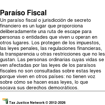
The Taxcast
(
)
Paraíso Fiscal
Justicia Impositiva
Episodios (0)
Un paraíso fiscal o jurisdicción de secreto
Buscar
الجباية ببساطة
Anfitriones e Invitados (0)
financiero es un lugar que proporciona
deliberadamente una ruta de escape para
É Da Sua Conta
Jerga
personas o entidades que viven u operan en
otros lugares. Los protegen de los impuestos,
Impôts et Justice Sociale
Buscar
las leyes penales, las regulaciones financieras,
The Corruption Diaries
la transparencia u otras restricciones que no les
gustan. Las personas ordinarias cuyas vidas se
Unequal India Decoded
ven afectadas por las leyes de los paraísos
fiscales no son consultadas sobre estas leyes
porque viven en otros países: no tienen voz
sobre cómo se hacen esas leyes, lo que
socava sus derechos democráticos.
Tax Justice Network
© 2012-2026