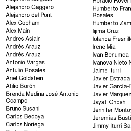
Horacio Rovelli
Alejandro Gaggero
Humberto Fran
Alejandro del Pont
Rosales
Alex Cobham
Humberto Za
Alex Main
Iijima Cruz
Andres Asiain
Iolanda Fresnil
Andrés Arauz
Irene Mia
Andrés Arauz
Ivan Benumea
Antonio Vargas
Ivanova Nieto 
Antulio Rosales
Jaime Iturri
Ariel Goldstein
Javier Estrada
Atilio Borón
Javier García
Brenda Medina José Antonio
Javier Marque
Ocampo
Jayati Ghosh
Bruno Susani
Jennifer Monto
Carlos Bedoya
Jeremías Busti
Carlos Noriega
Jimmy Iturri S