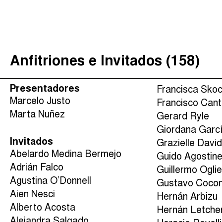
Justicia Impositiva
(
)
The Taxcast
Buscar
الجباية ببساطة
Anfitriones e Invitados (158)
É Da Sua Conta
Impôts et Justice Sociale
Presentadores
Francisca Skoc
The Corruption Diaries
Marcelo Justo
Francisco Can
Marta Nuñez
Unequal India Decoded
Gerard Ryle
Giordana Garc
Invitados
Grazielle Davi
Abelardo Medina Bermejo
Guido Agostinel
Adrián Falco
Guillermo Oglie
Agustina O’Donnell
Gustavo Cocon
Aien Nesci
Hernán Arbizu
Alberto Acosta
Hernán Letche
Alejandra Salgado