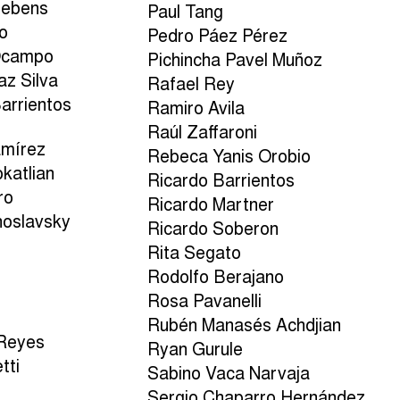
oebens
Paul Tang
o
Pedro Páez Pérez
Ocampo
Pichincha Pavel Muñoz
az Silva
Rafael Rey
arrientos
Ramiro Avila
Raúl Zaffaroni
amírez
Rebeca Yanis Orobio
okatlian
Ricardo Barrientos
ro
Ricardo Martner
hoslavsky
Ricardo Soberon
Rita Segato
Rodolfo Berajano
Rosa Pavanelli
Rubén Manasés Achdjian
-Reyes
Ryan Gurule
tti
Sabino Vaca Narvaja
Sergio Chaparro Hernández