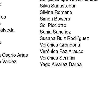
o
Silva Santisteban
Silvina Romano
res
Simon Bowers
a
Sol Picciotto
úlveda
Sonia Sanchez
Susana Ruiz Rodríguez
e
Verónica Grondona
Verónica Paz Arauco
a Osorio Arias
Verónica Serafini
a Valdez
Yago Alvarez Barba