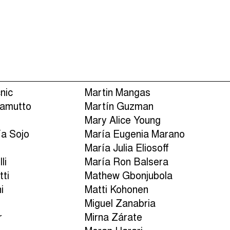
Episodios (118)
nic
Martin Mangas
tamutto
Martín Guzman
Mary Alice Young
ía Sojo
María Eugenia Marano
d
María Julia Eliosoff
li
María Ron Balsera
tti
Mathew Gbonjubola
i
Matti Kohonen
Miguel Zanabria
r
Mirna Zárate