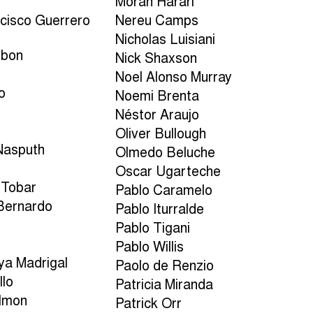
Moran Harari
cisco Guerrero
Nereu Camps
Nicholas Luisiani
mbon
Nick Shaxson
Noel Alonso Murray
lo
Noemi Brenta
Néstor Araujo
Oliver Bullough
Nasputh
Olmedo Beluche
Oscar Ugarteche
 Tobar
Pablo Caramelo
-Bernardo
Pablo Iturralde
z
Pablo Tigani
Pablo Willis
ya Madrigal
Paolo de Renzio
llo
Patricia Miranda
almon
Patrick Orr