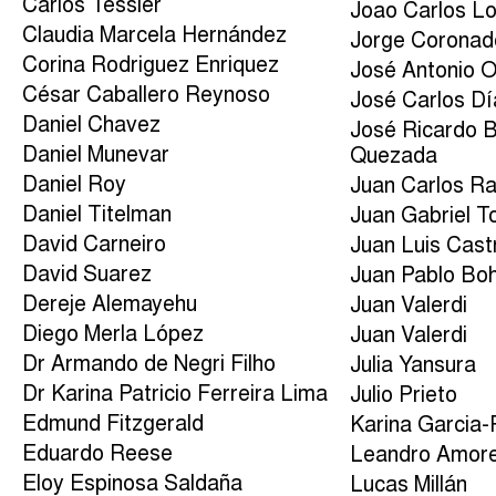
Carlos Tessier
Joao Carlos L
Claudia Marcela Hernández
Jorge Coronad
Corina Rodriguez Enriquez
José Antonio 
César Caballero Reynoso
José Carlos Dí
Daniel Chavez
José Ricardo B
Daniel Munevar
Quezada
Daniel Roy
Juan Carlos R
Daniel Titelman
Juan Gabriel T
David Carneiro
Juan Luis Cast
David Suarez
Juan Pablo Bo
Dereje Alemayehu
Juan Valerdi
Diego Merla López
Juan Valerdi
Dr Armando de Negri Filho
Julia Yansura
Dr Karina Patricio Ferreira Lima
Julio Prieto
Edmund Fitzgerald
Karina Garcia
Eduardo Reese
Leandro Amore
Eloy Espinosa Saldaña
Lucas Millán