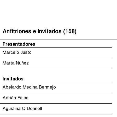
Justicia Impositiva
(
)
The Taxcast
Episodios (118)
Buscar
الجباية ببساطة
Anfitriones e Invitados (158)
Anfitriones e Invitados (158)
É Da Sua Conta
Jerga
Presentadores
Impôts et Justice Sociale
Buscar
Marcelo Justo
The Corruption Diaries
Marta Nuñez
Unequal India Decoded
Invitados
Abelardo Medina Bermejo
Adrián Falco
Agustina O’Donnell