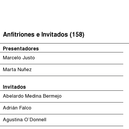
Justicia Impositiva
(
)
The Taxcast
Episodios (118)
Buscar
الجباية ببساطة
Anfitriones e Invitados (158)
Anfitriones e Invitados (158)
É Da Sua Conta
Jerga
Presentadores
Impôts et Justice Sociale
Buscar
Marcelo Justo
The Corruption Diaries
Marta Nuñez
Unequal India Decoded
Invitados
Abelardo Medina Bermejo
Adrián Falco
Agustina O’Donnell