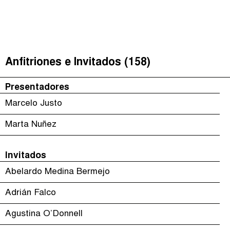
Justicia Impositiva
(
)
The Taxcast
Episodios (118)
Buscar
الجباية ببساطة
Anfitriones e Invitados (158)
Anfitriones e Invitados (158)
É Da Sua Conta
Jerga
Presentadores
Impôts et Justice Sociale
Buscar
Marcelo Justo
The Corruption Diaries
Marta Nuñez
Unequal India Decoded
Invitados
Abelardo Medina Bermejo
Adrián Falco
Agustina O’Donnell