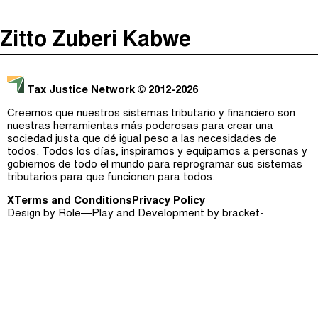
The Taxcast
(
)
Zitto Zuberi Kabwe
Justicia Impositiva
Episodios (0)
Buscar
الجباية ببساطة
Anfitriones e Invitados (0)
Tax Justice Network
© 2012-2026
É Da Sua Conta
Jerga
Creemos que nuestros sistemas tributario y financiero son
nuestras herramientas más poderosas para crear una
Impôts et Justice Sociale
Buscar
sociedad justa que dé igual peso a las necesidades de
todos. Todos los días, inspiramos y equipamos a personas y
The Corruption Diaries
gobiernos de todo el mundo para reprogramar sus sistemas
tributarios para que funcionen para todos.
Unequal India Decoded
X
Terms and Conditions
Privacy Policy
[]
Design by
Role—Play
and Development by
bracket