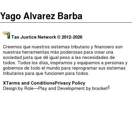
The Taxcast
(
)
Yago Alvarez Barba
Justicia Impositiva
Episodios (0)
Buscar
الجباية ببساطة
Anfitriones e Invitados (0)
Tax Justice Network
© 2012-2026
É Da Sua Conta
Jerga
Creemos que nuestros sistemas tributario y financiero son
nuestras herramientas más poderosas para crear una
Impôts et Justice Sociale
Buscar
sociedad justa que dé igual peso a las necesidades de
todos. Todos los días, inspiramos y equipamos a personas y
The Corruption Diaries
gobiernos de todo el mundo para reprogramar sus sistemas
tributarios para que funcionen para todos.
Unequal India Decoded
X
Terms and Conditions
Privacy Policy
[]
Design by
Role—Play
and Development by
bracket