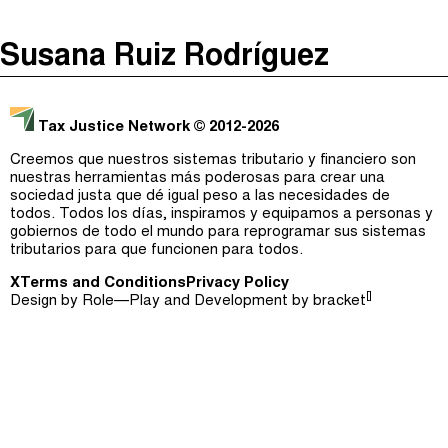
The Taxcast
(
)
Susana Ruiz Rodríguez
Justicia Impositiva
Episodios (0)
Buscar
الجباية ببساطة
Anfitriones e Invitados (0)
Tax Justice Network
© 2012-2026
É Da Sua Conta
Jerga
Creemos que nuestros sistemas tributario y financiero son
nuestras herramientas más poderosas para crear una
Impôts et Justice Sociale
Buscar
sociedad justa que dé igual peso a las necesidades de
todos. Todos los días, inspiramos y equipamos a personas y
The Corruption Diaries
gobiernos de todo el mundo para reprogramar sus sistemas
tributarios para que funcionen para todos.
Unequal India Decoded
X
Terms and Conditions
Privacy Policy
[]
Design by
Role—Play
and Development by
bracket