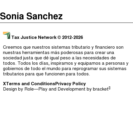
The Taxcast
(
)
Sonia Sanchez
Justicia Impositiva
Episodios (0)
Buscar
الجباية ببساطة
Anfitriones e Invitados (0)
Tax Justice Network
© 2012-2026
É Da Sua Conta
Jerga
Creemos que nuestros sistemas tributario y financiero son
nuestras herramientas más poderosas para crear una
Impôts et Justice Sociale
Buscar
sociedad justa que dé igual peso a las necesidades de
todos. Todos los días, inspiramos y equipamos a personas y
The Corruption Diaries
gobiernos de todo el mundo para reprogramar sus sistemas
tributarios para que funcionen para todos.
Unequal India Decoded
X
Terms and Conditions
Privacy Policy
[]
Design by
Role—Play
and Development by
bracket