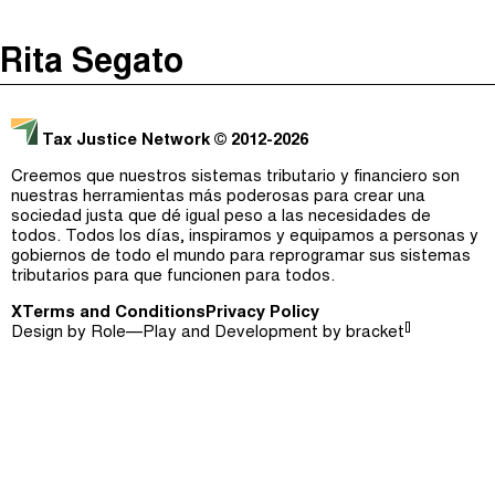
The Taxcast
(
)
Rita Segato
Justicia Impositiva
Episodios (0)
Buscar
الجباية ببساطة
Anfitriones e Invitados (0)
Tax Justice Network
© 2012-2026
É Da Sua Conta
Jerga
Creemos que nuestros sistemas tributario y financiero son
nuestras herramientas más poderosas para crear una
Impôts et Justice Sociale
Buscar
sociedad justa que dé igual peso a las necesidades de
todos. Todos los días, inspiramos y equipamos a personas y
The Corruption Diaries
gobiernos de todo el mundo para reprogramar sus sistemas
tributarios para que funcionen para todos.
Unequal India Decoded
X
Terms and Conditions
Privacy Policy
[]
Design by
Role—Play
and Development by
bracket