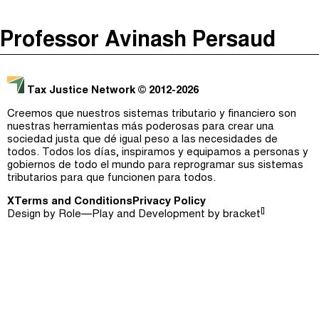
The Taxcast
(
)
Professor Avinash Persaud
Justicia Impositiva
Episodios (0)
Buscar
الجباية ببساطة
Anfitriones e Invitados (0)
Tax Justice Network
© 2012-2026
É Da Sua Conta
Jerga
Creemos que nuestros sistemas tributario y financiero son
nuestras herramientas más poderosas para crear una
Impôts et Justice Sociale
Buscar
sociedad justa que dé igual peso a las necesidades de
todos. Todos los días, inspiramos y equipamos a personas y
The Corruption Diaries
gobiernos de todo el mundo para reprogramar sus sistemas
tributarios para que funcionen para todos.
Unequal India Decoded
X
Terms and Conditions
Privacy Policy
[]
Design by
Role—Play
and Development by
bracket