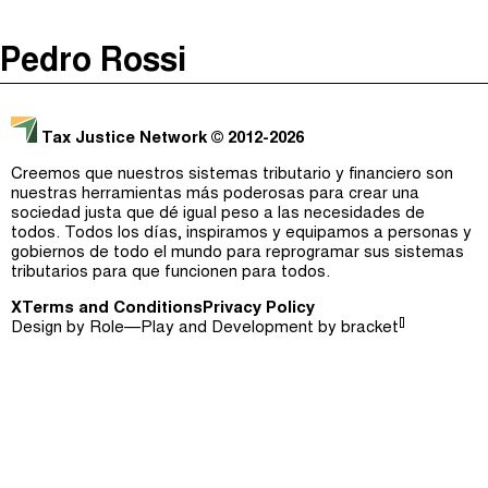
The Taxcast
(
)
Pedro Rossi
Justicia Impositiva
Episodios (0)
Buscar
الجباية ببساطة
Anfitriones e Invitados (0)
Tax Justice Network
© 2012-2026
É Da Sua Conta
Jerga
Creemos que nuestros sistemas tributario y financiero son
nuestras herramientas más poderosas para crear una
Impôts et Justice Sociale
Buscar
sociedad justa que dé igual peso a las necesidades de
todos. Todos los días, inspiramos y equipamos a personas y
The Corruption Diaries
gobiernos de todo el mundo para reprogramar sus sistemas
tributarios para que funcionen para todos.
Unequal India Decoded
X
Terms and Conditions
Privacy Policy
[]
Design by
Role—Play
and Development by
bracket