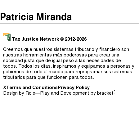
The Taxcast
(
)
Patricia Miranda
Justicia Impositiva
Episodios (0)
Buscar
الجباية ببساطة
Anfitriones e Invitados (0)
Tax Justice Network
© 2012-2026
É Da Sua Conta
Jerga
Creemos que nuestros sistemas tributario y financiero son
nuestras herramientas más poderosas para crear una
Impôts et Justice Sociale
Buscar
sociedad justa que dé igual peso a las necesidades de
todos. Todos los días, inspiramos y equipamos a personas y
The Corruption Diaries
gobiernos de todo el mundo para reprogramar sus sistemas
tributarios para que funcionen para todos.
Unequal India Decoded
X
Terms and Conditions
Privacy Policy
[]
Design by
Role—Play
and Development by
bracket