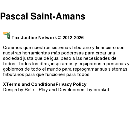
The Taxcast
(
)
Pascal Saint-Amans
Justicia Impositiva
Episodios (0)
Buscar
الجباية ببساطة
Anfitriones e Invitados (0)
Tax Justice Network
© 2012-2026
É Da Sua Conta
Jerga
Creemos que nuestros sistemas tributario y financiero son
nuestras herramientas más poderosas para crear una
Impôts et Justice Sociale
Buscar
sociedad justa que dé igual peso a las necesidades de
todos. Todos los días, inspiramos y equipamos a personas y
The Corruption Diaries
gobiernos de todo el mundo para reprogramar sus sistemas
tributarios para que funcionen para todos.
Unequal India Decoded
X
Terms and Conditions
Privacy Policy
[]
Design by
Role—Play
and Development by
bracket