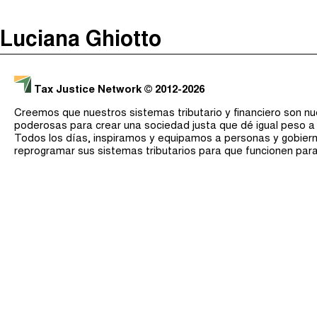
The Taxcast
(
)
Luciana Ghiotto
Justicia Impositiva
Buscar
الجباية ببساطة
Tax Justice Network
© 2012-2026
É Da Sua Conta
Creemos que nuestros sistemas tributario y financiero son n
Impôts et Justice Sociale
poderosas para crear una sociedad justa que dé igual peso a
Todos los días, inspiramos y equipamos a personas y gobier
The Corruption Diaries
reprogramar sus sistemas tributarios para que funcionen par
Unequal India Decoded