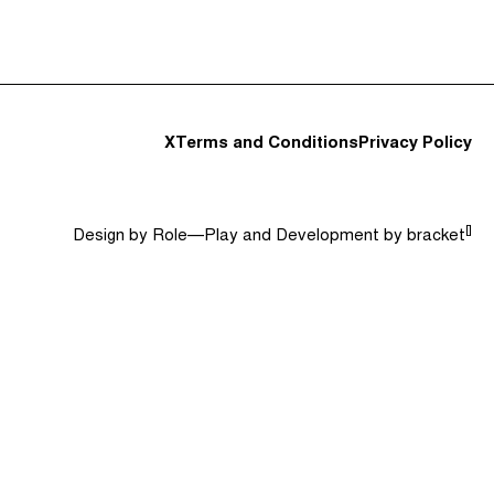
Anfitriones e Invitados (0)
Jerga
Buscar
X
Terms and Conditions
Privacy Policy
[]
Design by
Role—Play
and Development by
bracket