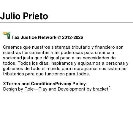
The Taxcast
(
)
Julio Prieto
Justicia Impositiva
Episodios (0)
Buscar
الجباية ببساطة
Anfitriones e Invitados (0)
Tax Justice Network
© 2012-2026
É Da Sua Conta
Jerga
Creemos que nuestros sistemas tributario y financiero son
nuestras herramientas más poderosas para crear una
Impôts et Justice Sociale
Buscar
sociedad justa que dé igual peso a las necesidades de
todos. Todos los días, inspiramos y equipamos a personas y
The Corruption Diaries
gobiernos de todo el mundo para reprogramar sus sistemas
tributarios para que funcionen para todos.
Unequal India Decoded
X
Terms and Conditions
Privacy Policy
[]
Design by
Role—Play
and Development by
bracket