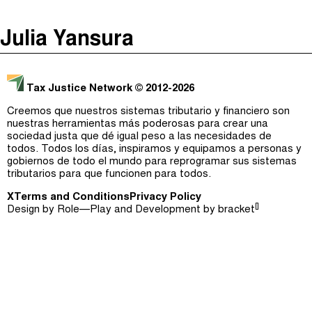
The Taxcast
(
)
Julia Yansura
Justicia Impositiva
Episodios (0)
Buscar
الجباية ببساطة
Anfitriones e Invitados (0)
Tax Justice Network
© 2012-2026
É Da Sua Conta
Jerga
Creemos que nuestros sistemas tributario y financiero son
nuestras herramientas más poderosas para crear una
Impôts et Justice Sociale
Buscar
sociedad justa que dé igual peso a las necesidades de
todos. Todos los días, inspiramos y equipamos a personas y
The Corruption Diaries
gobiernos de todo el mundo para reprogramar sus sistemas
tributarios para que funcionen para todos.
Unequal India Decoded
X
Terms and Conditions
Privacy Policy
[]
Design by
Role—Play
and Development by
bracket