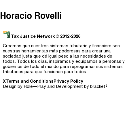
The Taxcast
(
)
Horacio Rovelli
Justicia Impositiva
Episodios (0)
Buscar
الجباية ببساطة
Anfitriones e Invitados (0)
Tax Justice Network
© 2012-2026
É Da Sua Conta
Jerga
Creemos que nuestros sistemas tributario y financiero son
nuestras herramientas más poderosas para crear una
Impôts et Justice Sociale
Buscar
sociedad justa que dé igual peso a las necesidades de
todos. Todos los días, inspiramos y equipamos a personas y
The Corruption Diaries
gobiernos de todo el mundo para reprogramar sus sistemas
tributarios para que funcionen para todos.
Unequal India Decoded
X
Terms and Conditions
Privacy Policy
[]
Design by
Role—Play
and Development by
bracket