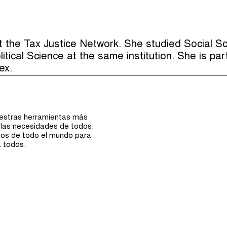
Episodios (0)
t the Tax Justice Network. She studied Social S
tical Science at the same institution. She is par
ex.
uestras herramientas más
 las necesidades de todos.
nos de todo el mundo para
a todos.