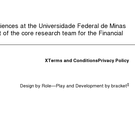
Anfitriones e Invitados (0)
Jerga
Buscar
ciences at the Universidade Federal de Minas
t of the core research team for the Financial
X
Terms and Conditions
Privacy Policy
[]
Design by
Role—Play
and Development by
bracket