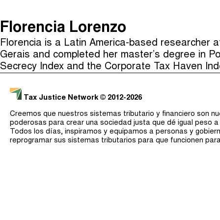
The Taxcast
(
)
Florencia Lorenzo
Justicia Impositiva
Florencia is a Latin America-based researcher a
Buscar
الجباية ببساطة
Gerais and completed her master’s degree in Poli
É Da Sua Conta
Secrecy Index and the Corporate Tax Haven Ind
Impôts et Justice Sociale
The Corruption Diaries
Tax Justice Network
© 2012-2026
Unequal India Decoded
Creemos que nuestros sistemas tributario y financiero son n
poderosas para crear una sociedad justa que dé igual peso a
Todos los días, inspiramos y equipamos a personas y gobier
reprogramar sus sistemas tributarios para que funcionen par