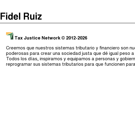
The Taxcast
(
)
Fidel Ruiz
Justicia Impositiva
Buscar
الجباية ببساطة
Tax Justice Network
© 2012-2026
É Da Sua Conta
Creemos que nuestros sistemas tributario y financiero son n
Impôts et Justice Sociale
poderosas para crear una sociedad justa que dé igual peso a
Todos los días, inspiramos y equipamos a personas y gobier
The Corruption Diaries
reprogramar sus sistemas tributarios para que funcionen par
Unequal India Decoded