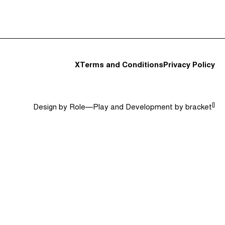
Anfitriones e Invitados (0)
Jerga
Buscar
X
Terms and Conditions
Privacy Policy
[]
Design by
Role—Play
and Development by
bracket