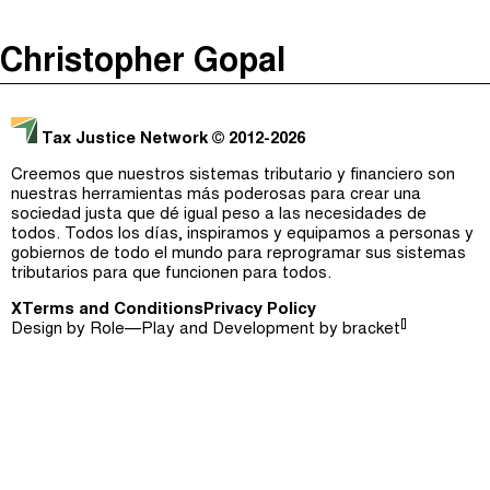
The Taxcast
(
)
Christopher Gopal
Justicia Impositiva
Episodios (0)
Buscar
الجباية ببساطة
Anfitriones e Invitados (0)
Tax Justice Network
© 2012-2026
É Da Sua Conta
Jerga
Creemos que nuestros sistemas tributario y financiero son
nuestras herramientas más poderosas para crear una
Impôts et Justice Sociale
Buscar
sociedad justa que dé igual peso a las necesidades de
todos. Todos los días, inspiramos y equipamos a personas y
The Corruption Diaries
gobiernos de todo el mundo para reprogramar sus sistemas
tributarios para que funcionen para todos.
Unequal India Decoded
X
Terms and Conditions
Privacy Policy
[]
Design by
Role—Play
and Development by
bracket