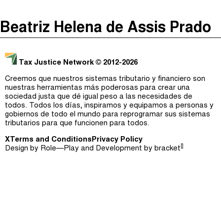
The Taxcast
(
)
Beatriz Helena de Assis Prado
Justicia Impositiva
Episodios (0)
Buscar
الجباية ببساطة
Anfitriones e Invitados (0)
Tax Justice Network
© 2012-2026
É Da Sua Conta
Jerga
Creemos que nuestros sistemas tributario y financiero son
nuestras herramientas más poderosas para crear una
Impôts et Justice Sociale
Buscar
sociedad justa que dé igual peso a las necesidades de
todos. Todos los días, inspiramos y equipamos a personas y
The Corruption Diaries
gobiernos de todo el mundo para reprogramar sus sistemas
tributarios para que funcionen para todos.
Unequal India Decoded
X
Terms and Conditions
Privacy Policy
[]
Design by
Role—Play
and Development by
bracket