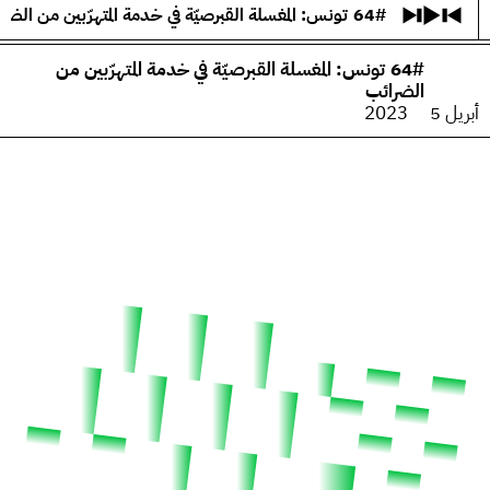
64# تونس: المغسلة القبرصيّة في خدمة المتهرّبين من الضرائب
الجباية ببساطة
(
)
64# تونس: المغسلة القبرصيّة في خدمة المتهرّبين من
The Taxcast
الحلقات (96)
الضرائب
يبحث
أبريل 5
2023
Justicia Impositiva
المضيف والضيوف (31)
É Da Sua Conta
المصطلحات
Impôts et Justice Sociale
يبحث
The Corruption Diaries
Unequal India Decoded