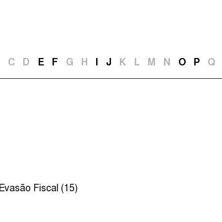
Episódios (84)
Anfitri
C
D
E
F
G
H
I
J
K
L
M
N
O
P
Q
Evasão Fiscal (15)