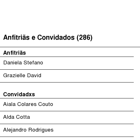
É Da Sua Conta
(
)
The Taxcast
Episódios (84)
Procurar
Justicia Impositiva
Anfitriãs e Convidados (286)
Anfitriãs e Convidados (286)
الجباية ببساطة
Dicionário
Anfitriãs
Impôts et Justice Sociale
Procurar
Daniela Stefano
The Corruption Diaries
Grazielle David
Unequal India Decoded
Convidadxs
Aiala Colares Couto
Alda Cotta
Alejandro Rodrigues