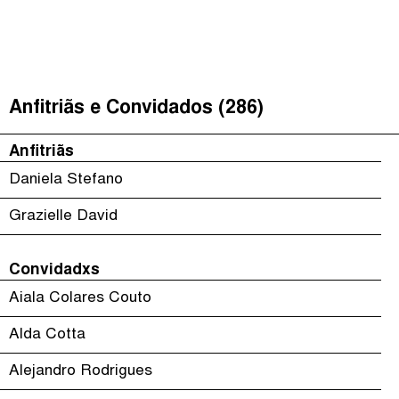
É Da Sua Conta
(
)
The Taxcast
Episódios (84)
Procurar
Justicia Impositiva
Anfitriãs e Convidados (286)
Anfitriãs e Convidados (286)
الجباية ببساطة
Dicionário
Anfitriãs
Impôts et Justice Sociale
Procurar
Daniela Stefano
The Corruption Diaries
Grazielle David
Unequal India Decoded
Convidadxs
Aiala Colares Couto
Alda Cotta
Alejandro Rodrigues