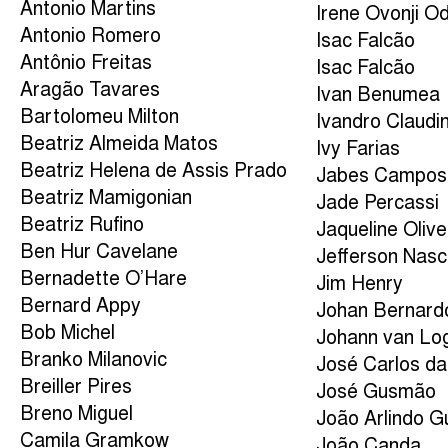
Antonio Martins
Irene Ovonji O
Antonio Romero
Isac Falcão
Antônio Freitas
Isac Falcão
Aragão Tavares
Ivan Benumea
Bartolomeu Milton
Ivandro Claudi
Beatriz Almeida Matos
Ivy Farias
Beatriz Helena de Assis Prado
Jabes Campos
Beatriz Mamigonian
Jade Percassi
Beatriz Rufino
Jaqueline Olive
Ben Hur Cavelane
Jefferson Nas
Bernadette O’Hare
Jim Henry
Bernard Appy
Johan Bernard
Bob Michel
Johann van Lo
Branko Milanovic
José Carlos da
Breiller Pires
José Gusmão
Breno Miguel
João Arlindo 
Camila Gramkow
João Canda