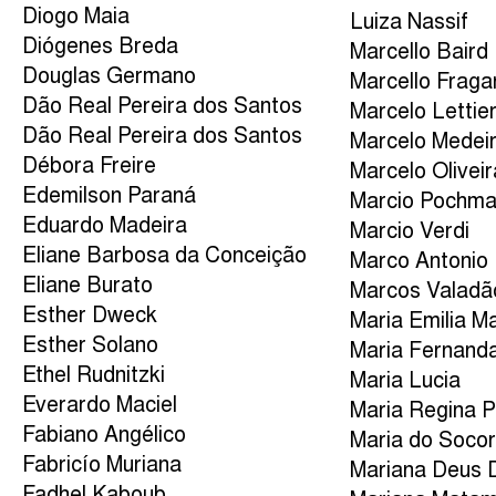
Diogo Maia
Luiza Nassif
Diógenes Breda
Marcello Baird
Douglas Germano
Marcello Fraga
Dão Real Pereira dos Santos
Marcelo Lettier
Dão Real Pereira dos Santos
Marcelo Medei
Débora Freire
Marcelo Oliveir
Edemilson Paraná
Marcio Pochm
Eduardo Madeira
Marcio Verdi
Eliane Barbosa da Conceição
Marco Antonio
Eliane Burato
Marcos Valadã
Esther Dweck
Maria Emilia M
Esther Solano
Maria Fernand
Ethel Rudnitzki
Maria Lucia
Everardo Maciel
Maria Regina P
Fabiano Angélico
Maria do Socor
Fabricío Muriana
Mariana Deus 