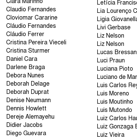
Clara Marinho
Letícia Franci
Claudio Fernandes
Lia Lourenço 
Cloviomar Cararine
Ligia Giovanell
Cláudio Fernandes
Livi Gerbase
Cláudio Ferrer
Liz Nelson
Cristina Pereira Vieceli
Liz Nelson
Cristina Sturmer
Lucas Bressan
Daniel Cara
Luci Praun
Darlene Braga
Luciana Pioto
Debora Nunes
Luciano de Mar
Deborah Delage
Luis Carlos Re
Deborah Duprat
Luis Moreno
Denise Neumann
Luis Moutinho
Dennis Howlett
Luis Mutondo
Dereje Alemayehu
Luiz Carlos Ha
Didier Jacobs
Luiz Gonzaga 
Diego Guevara
Luiz Vieira