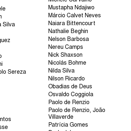
Michele Carvalho
Mustapha Ndajiwo
ele
Márcio Calvet Neves
n
Naiara Bittencourt
 Silva
Nathalie Beghin
Nelson Barbosa
guez
Nereu Camps
a
Nick Shaxson
o
Nicolás Bohme
ni
Nilda Silva
olo Sereza
Nilson Ricardo
Obadias de Deus
Osvaldo Coggiola
Paolo de Renzio
o
Paolo de Renzio, João
Villaverde
antos
Patrícia Gomes
sse