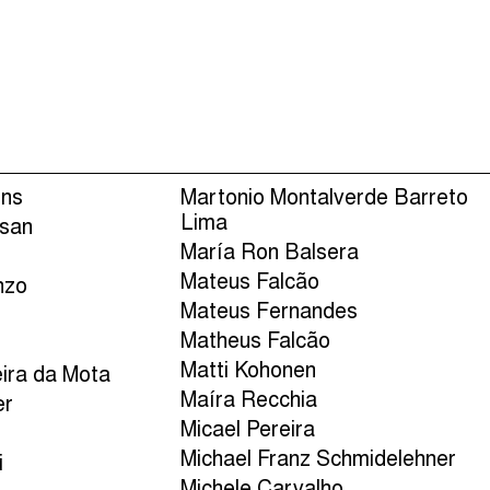
Episódios (84)
Anfitri
ins
Martonio Montalverde Barreto
Lima
isan
María Ron Balsera
Mateus Falcão
nzo
Mateus Fernandes
Matheus Falcão
Matti Kohonen
eira da Mota
Maíra Recchia
er
Micael Pereira
Michael Franz Schmidelehner
i