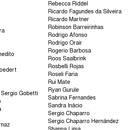
Rebecca Riddel
Ricardo Fagundes da Silveira
Ricardo Martner
Robinson Barreirinhas
ra
Rodrigo Afonso
Rodrigo Orair
Rogerio Barbosa
nedito
Roos Saalbrink
Rosbelli Rojas
Goedert
Roseli Faria
a
Rui Mate
Ryan Gurule
 Sergio Gobetti
Sabrina Fernandes
o
Sandra Inácio
a
Sergio Chaparro
Sergio Chaparro Hernández
rnaz
Shanna Lima