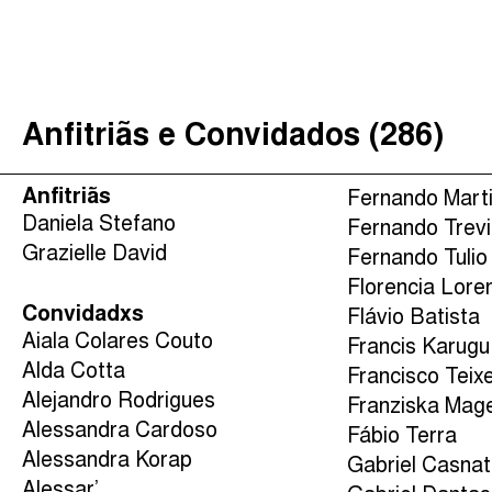
É Da Sua Conta
(
)
The Taxcast
Procurar
Justicia Impositiva
Anfitriãs e Convidados (286)
الجباية ببساطة
Impôts et Justice Sociale
Anfitriãs
Fernando Mart
The Corruption Diaries
Daniela Stefano
Fernando Trev
Grazielle David
Unequal India Decoded
Fernando Tulio
Florencia Lore
Convidadxs
Flávio Batista
Aiala Colares Couto
Francis Karugu
Alda Cotta
Francisco Teix
Alejandro Rodrigues
Franziska Mag
Alessandra Cardoso
Fábio Terra
Alessandra Korap
Gabriel Casnat
Alessar’