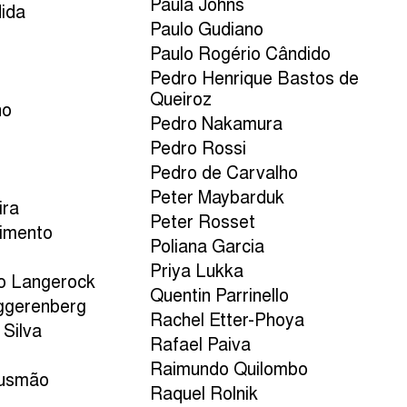
Paula Johns
dida
Paulo Gudiano
Paulo Rogério Cândido
Pedro Henrique Bastos de
Queiroz
no
Pedro Nakamura
Pedro Rossi
Pedro de Carvalho
Peter Maybarduk
ira
Peter Rosset
cimento
Poliana Garcia
Priya Lukka
o Langerock
Quentin Parrinello
ggerenberg
Rachel Etter-Phoya
 Silva
Rafael Paiva
Raimundo Quilombo
Gusmão
Raquel Rolnik