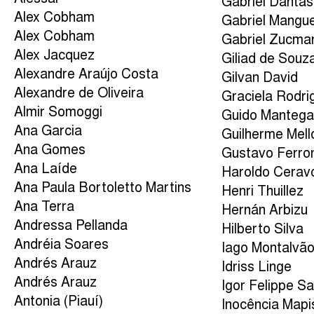
Gabriel Dantas
Alex Cobham
Gabriel Mangu
Alex Cobham
Gabriel Zucma
Alex Jacquez
Giliad de Souza
Alexandre Araújo Costa
Gilvan David
Alexandre de Oliveira
Graciela Rodri
Almir Somoggi
Guido Manteg
Ana Garcia
Guilherme Mell
Ana Gomes
Gustavo Ferro
Ana Laíde
Haroldo Cerav
Ana Paula Bortoletto Martins
Henri Thuillez
Ana Terra
Hernán Arbizu
Andressa Pellanda
Hilberto Silva
Andréia Soares
Iago Montalvã
Andrés Arauz
Idriss Linge
Andrés Arauz
Igor Felippe S
Antonia (Piauí)
Inocência Mapi