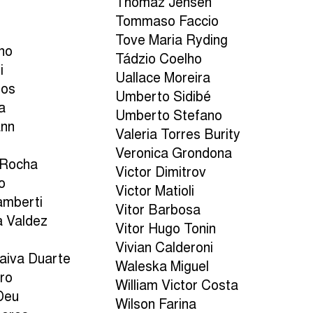
Thomaz Jensen
Tommaso Faccio
Tove Maria Ryding
no
Tádzio Coelho
i
Uallace Moreira
ros
Umberto Sidibé
a
Umberto Stefano
ann
Valeria Torres Burity
Veronica Grondona
 Rocha
Victor Dimitrov
o
Victor Matioli
amberti
Vitor Barbosa
a Valdez
Vitor Hugo Tonin
Vivian Calderoni
aiva Duarte
Waleska Miguel
ro
William Victor Costa
Deu
Wilson Farina