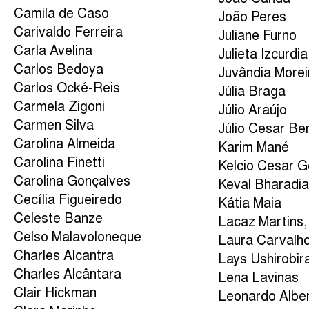
Camila de Caso
João Peres
Carivaldo Ferreira
Juliane Furno
Carla Avelina
Julieta Izcurdia
Carlos Bedoya
Juvândia Morei
Carlos Ocké-Reis
Júlia Braga
Carmela Zigoni
Júlio Araújo
Carmen Silva
Júlio Cesar Be
Carolina Almeida
Karim Mané
Carolina Finetti
Kelcio Cesar 
Carolina Gonçalves
Keval Bharadi
Cecília Figueiredo
Kátia Maia
Celeste Banze
Lacaz Martins,
Celso Malavoloneque
Laura Carvalh
Charles Alcantra
Lays Ushirobir
Charles Alcântara
Lena Lavinas
Clair Hickman
Leonardo Albe