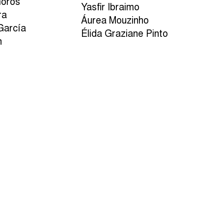
moros
Yasfir Ibraimo
ra
Áurea Mouzinho
García
Élida Graziane Pinto
n