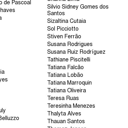
so de Pascoal
Silvio Sidney Gomes dos
Chaves
Santos
a
Sizaltina Cutaia
Sol Picciotto
Stiven Ferrão
Susana Rodrigues
Susana Ruiz Rodríguez
Tathiane Piscitelli
Tatiana Falcão
ia
Tatiana Lobão
yes
Tatiana Marroquin
Tatiana Oliveira
Teresa Ruas
Teresinha Menezes
uly
Thalyta Alves
Belluzzo
Thauan Santos