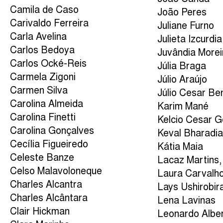
Camila de Caso
João Peres
Carivaldo Ferreira
Juliane Furno
Carla Avelina
Julieta Izcurdia
Carlos Bedoya
Juvândia Morei
Carlos Ocké-Reis
Júlia Braga
Carmela Zigoni
Júlio Araújo
Carmen Silva
Júlio Cesar Be
Carolina Almeida
Karim Mané
Carolina Finetti
Kelcio Cesar 
Carolina Gonçalves
Keval Bharadi
Cecília Figueiredo
Kátia Maia
Celeste Banze
Lacaz Martins,
Celso Malavoloneque
Laura Carvalh
Charles Alcantra
Lays Ushirobir
Charles Alcântara
Lena Lavinas
Clair Hickman
Leonardo Albe