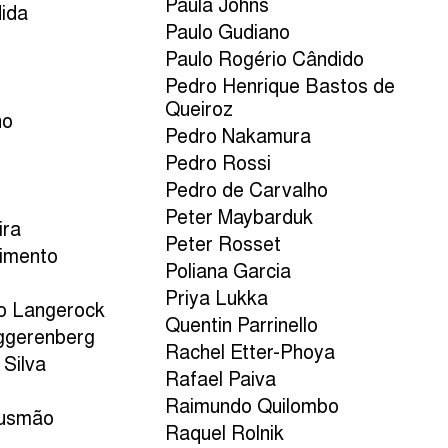
Paula Johns
dida
Paulo Gudiano
Paulo Rogério Cândido
Pedro Henrique Bastos de
Queiroz
no
Pedro Nakamura
Pedro Rossi
Pedro de Carvalho
Peter Maybarduk
ira
Peter Rosset
cimento
Poliana Garcia
Priya Lukka
o Langerock
Quentin Parrinello
ggerenberg
Rachel Etter-Phoya
 Silva
Rafael Paiva
Raimundo Quilombo
Gusmão
Raquel Rolnik