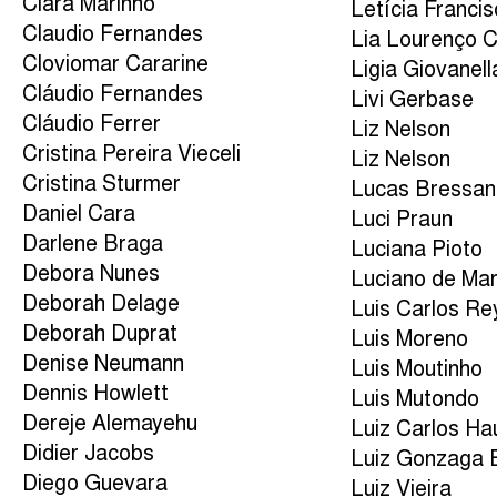
Clara Marinho
Letícia Franci
Claudio Fernandes
Lia Lourenço 
Cloviomar Cararine
Ligia Giovanell
Cláudio Fernandes
Livi Gerbase
Cláudio Ferrer
Liz Nelson
Cristina Pereira Vieceli
Liz Nelson
Cristina Sturmer
Lucas Bressan
Daniel Cara
Luci Praun
Darlene Braga
Luciana Pioto
Debora Nunes
Luciano de Mar
Deborah Delage
Luis Carlos Re
Deborah Duprat
Luis Moreno
Denise Neumann
Luis Moutinho
Dennis Howlett
Luis Mutondo
Dereje Alemayehu
Luiz Carlos Ha
Didier Jacobs
Luiz Gonzaga 
Diego Guevara
Luiz Vieira