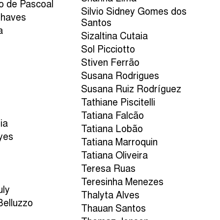
so de Pascoal
Silvio Sidney Gomes dos
Chaves
Santos
a
Sizaltina Cutaia
Sol Picciotto
Stiven Ferrão
Susana Rodrigues
Susana Ruiz Rodríguez
Tathiane Piscitelli
Tatiana Falcão
ia
Tatiana Lobão
yes
Tatiana Marroquin
Tatiana Oliveira
Teresa Ruas
Teresinha Menezes
uly
Thalyta Alves
Belluzzo
Thauan Santos