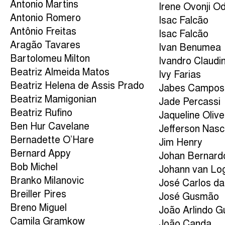
Antonio Martins
Irene Ovonji O
Antonio Romero
Isac Falcão
Antônio Freitas
Isac Falcão
Aragão Tavares
Ivan Benumea
Bartolomeu Milton
Ivandro Claudi
Beatriz Almeida Matos
Ivy Farias
Beatriz Helena de Assis Prado
Jabes Campos
Beatriz Mamigonian
Jade Percassi
Beatriz Rufino
Jaqueline Olive
Ben Hur Cavelane
Jefferson Nas
Bernadette O’Hare
Jim Henry
Bernard Appy
Johan Bernard
Bob Michel
Johann van Lo
Branko Milanovic
José Carlos da
Breiller Pires
José Gusmão
Breno Miguel
João Arlindo 
Camila Gramkow
João Canda