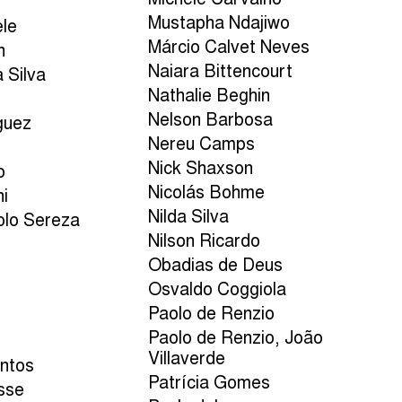
Michele Carvalho
Mustapha Ndajiwo
ele
Márcio Calvet Neves
n
Naiara Bittencourt
 Silva
Nathalie Beghin
Nelson Barbosa
guez
Nereu Camps
a
Nick Shaxson
o
Nicolás Bohme
ni
Nilda Silva
olo Sereza
Nilson Ricardo
Obadias de Deus
Osvaldo Coggiola
Paolo de Renzio
o
Paolo de Renzio, João
Villaverde
antos
Patrícia Gomes
sse