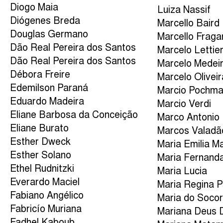
Diogo Maia
Luiza Nassif
Diógenes Breda
Marcello Baird
Douglas Germano
Marcello Fraga
Dão Real Pereira dos Santos
Marcelo Lettier
Dão Real Pereira dos Santos
Marcelo Medei
Débora Freire
Marcelo Oliveir
Edemilson Paraná
Marcio Pochm
Eduardo Madeira
Marcio Verdi
Eliane Barbosa da Conceição
Marco Antonio
Eliane Burato
Marcos Valadã
Esther Dweck
Maria Emilia M
Esther Solano
Maria Fernand
Ethel Rudnitzki
Maria Lucia
Everardo Maciel
Maria Regina P
Fabiano Angélico
Maria do Socor
Fabricío Muriana
Mariana Deus 