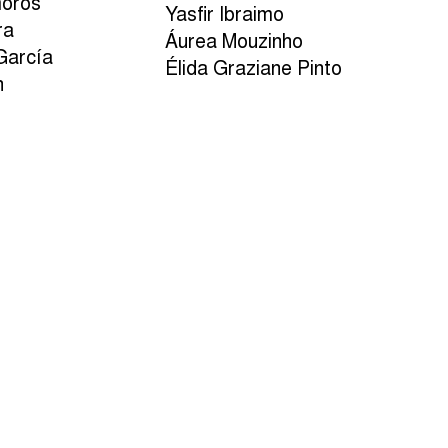
moros
Yasfir Ibraimo
ra
Áurea Mouzinho
García
Élida Graziane Pinto
n