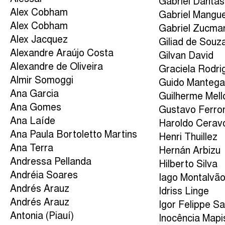
Gabriel Dantas
Alex Cobham
Gabriel Mangu
Alex Cobham
Gabriel Zucma
Alex Jacquez
Giliad de Souza
Alexandre Araújo Costa
Gilvan David
Alexandre de Oliveira
Graciela Rodri
Almir Somoggi
Guido Manteg
Ana Garcia
Guilherme Mell
Ana Gomes
Gustavo Ferro
Ana Laíde
Haroldo Cerav
Ana Paula Bortoletto Martins
Henri Thuillez
Ana Terra
Hernán Arbizu
Andressa Pellanda
Hilberto Silva
Andréia Soares
Iago Montalvã
Andrés Arauz
Idriss Linge
Andrés Arauz
Igor Felippe S
Antonia (Piauí)
Inocência Mapi