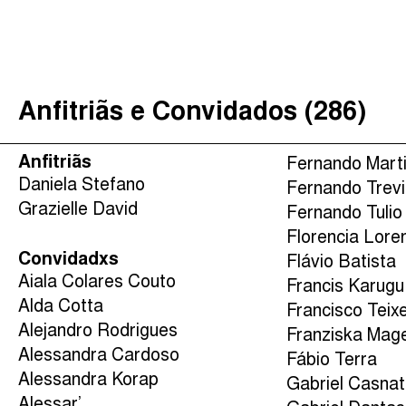
É Da Sua Conta
(
)
The Taxcast
Procurar
Justicia Impositiva
Anfitriãs e Convidados (286)
الجباية ببساطة
Impôts et Justice Sociale
Anfitriãs
Fernando Mart
The Corruption Diaries
Daniela Stefano
Fernando Trev
Grazielle David
Unequal India Decoded
Fernando Tulio
Florencia Lore
Convidadxs
Flávio Batista
Aiala Colares Couto
Francis Karugu
Alda Cotta
Francisco Teix
Alejandro Rodrigues
Franziska Mag
Alessandra Cardoso
Fábio Terra
Alessandra Korap
Gabriel Casnat
Alessar’