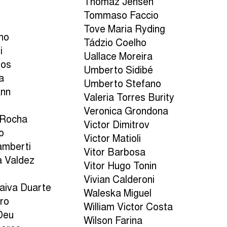
Thomaz Jensen
Tommaso Faccio
Tove Maria Ryding
no
Tádzio Coelho
i
Uallace Moreira
ros
Umberto Sidibé
a
Umberto Stefano
ann
Valeria Torres Burity
Veronica Grondona
 Rocha
Victor Dimitrov
o
Victor Matioli
amberti
Vitor Barbosa
a Valdez
Vitor Hugo Tonin
Vivian Calderoni
aiva Duarte
Waleska Miguel
ro
William Victor Costa
Deu
Wilson Farina