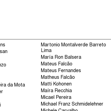
Episódios (84)
Anfitri
ins
Martonio Montalverde Barreto
Lima
isan
María Ron Balsera
Mateus Falcão
nzo
Mateus Fernandes
Matheus Falcão
Matti Kohonen
eira da Mota
Maíra Recchia
er
Micael Pereira
Michael Franz Schmidelehner
i