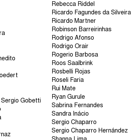
Rebecca Riddel
Ricardo Fagundes da Silveira
Ricardo Martner
Robinson Barreirinhas
ra
Rodrigo Afonso
Rodrigo Orair
Rogerio Barbosa
nedito
Roos Saalbrink
Rosbelli Rojas
Goedert
Roseli Faria
a
Rui Mate
Ryan Gurule
 Sergio Gobetti
Sabrina Fernandes
o
Sandra Inácio
a
Sergio Chaparro
Sergio Chaparro Hernández
rnaz
Shanna Lima