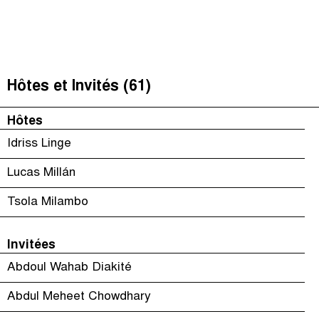
Impôts et Justice Sociale
(
)
The Taxcast
Épisodes (79)
Recherche
Justicia Impositiva
Hôte et Invités (61)
Hôtes et Invités (61)
الجباية ببساطة
Le Jargon Démystifié
Hôtes
É Da Sua Conta
Recherche
Idriss Linge
The Corruption Diaries
Lucas Millán
Unequal India Decoded
Tsola Milambo
Invitées
Abdoul Wahab Diakité
Abdul Meheet Chowdhary