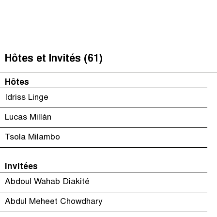
Impôts et Justice Sociale
(
)
The Taxcast
Épisodes (79)
Recherche
Justicia Impositiva
Hôte et Invités (61)
Hôtes et Invités (61)
الجباية ببساطة
Le Jargon Démystifié
Hôtes
É Da Sua Conta
Recherche
Idriss Linge
The Corruption Diaries
Lucas Millán
Unequal India Decoded
Tsola Milambo
Invitées
Abdoul Wahab Diakité
Abdul Meheet Chowdhary